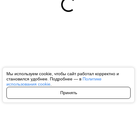
Мы используем cookie, чтобы сайт работал корректно и
становился удобнее. Подробнее — в
Политике
использования cookie
.
Принять
Авторы
О нас
Архив
Все права на любые материалы, опубликованные на сайте, защищены в
соответствии с российским и международным законодательством об
интеллектуальной собственности. Любое использование текстовых, фото,