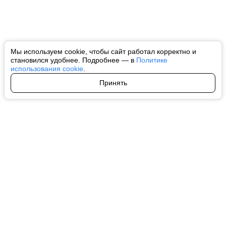
Мы используем cookie, чтобы сайт работал корректно и
становился удобнее. Подробнее — в
Политике
использования cookie
.
Принять
Авторы
О нас
Архив
Все права на любые материалы, опубликованные на сайте, защищены в
соответствии с российским и международным законодательством об
интеллектуальной собственности. Любое использование текстовых, фото,
аудио и видеоматериалов возможно только с согласия правообладателя
(ctnews.ru). Персональные данные (ФЗ 152). При полном или частичном
использовании материалов ctnews.ru активная индексируемая
гиперссылка на исходный материал обязательна. Запрещено для детей.
Оригинал текста:
https://ctnews.ru/
Пользовательское соглашение
|
Политика конфиденциальности
|
Политика использования cookie
На информационном ресурсе применяются рекомендательные
технологии (информационные технологии предоставления информации
на основе сбора, систематизации и анализа сведений, относящихся к
предпочтениям пользователей сети "Интернет", находящихся на