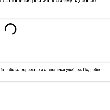
го отношения россиян к своему здоровью
айт работал корректно и становился удобнее. Подробнее —
ны в соответствии с российским и международным законодательством об ин
обладателя (ctnews.ru). Персональные данные (ФЗ 152). При полном или час