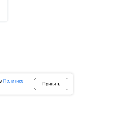
 в
Политике
Принять
Авторы
О нас
Архив
теллектуальной собственности. Любое использование текстовых,
тичном использовании материалов ctnews.ru активная