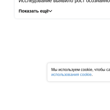
Исследование выявило рост осознанно
Показать ещё
Мы используем cookie, чтобы с
использования cookie
.
Все права на любые материалы, опубликованные на сайте, защище
фото, аудио и видеоматериалов возможно только с согласия право