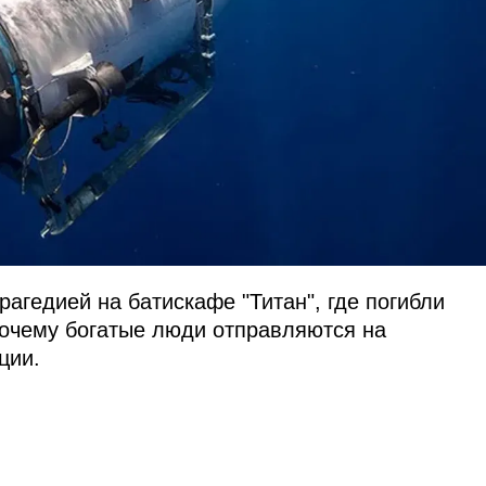
агедией на батискафе "Титан", где погибли
почему богатые люди отправляются на
ции.