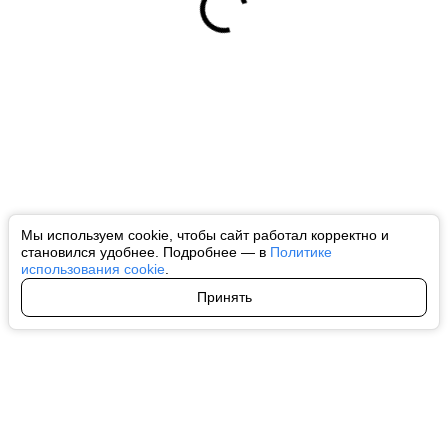
Мы используем cookie, чтобы сайт работал корректно и
становился удобнее. Подробнее — в
Политике
использования cookie
.
Принять
Авторы
О нас
Архив
Все права на любые материалы, опубликованные на сайте, защищены в
соответствии с российским и международным законодательством об
интеллектуальной собственности. Любое использование текстовых, фото,