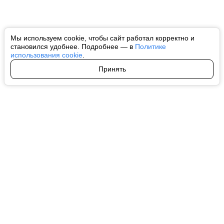
Мы используем cookie, чтобы сайт работал корректно и
становился удобнее. Подробнее — в
Политике
использования cookie
.
Принять
Авторы
О нас
Архив
Все права на любые материалы, опубликованные на сайте, защищены в
соответствии с российским и международным законодательством об
интеллектуальной собственности. Любое использование текстовых, фото,
аудио и видеоматериалов возможно только с согласия правообладателя
(ctnews.ru). Персональные данные (ФЗ 152). При полном или частичном
использовании материалов ctnews.ru активная индексируемая
гиперссылка на исходный материал обязательна. Запрещено для детей.
Оригинал текста:
https://ctnews.ru/
Пользовательское соглашение
|
Политика конфиденциальности
|
Политика использования cookie
На информационном ресурсе применяются рекомендательные
технологии (информационные технологии предоставления информации
на основе сбора, систематизации и анализа сведений, относящихся к
предпочтениям пользователей сети "Интернет", находящихся на
территории Российской Федерации).
Подробнее