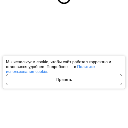
Мы используем cookie, чтобы сайт работал корректно и
становился удобнее. Подробнее — в
Политике
использования cookie
.
Принять
Авторы
О нас
Архив
Все права на любые материалы, опубликованные на сайте, защищены в
соответствии с российским и международным законодательством об
интеллектуальной собственности. Любое использование текстовых, фото,
аудио и видеоматериалов возможно только с согласия правообладателя
(ctnews.ru). Персональные данные (ФЗ 152). При полном или частичном