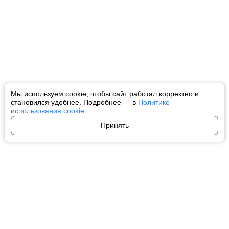
Мы используем cookie, чтобы сайт работал корректно и
становился удобнее. Подробнее — в
Политике
использования cookie
.
Принять
Авторы
О нас
Архив
Все права на любые материалы, опубликованные на сайте, защищены в
соответствии с российским и международным законодательством об
интеллектуальной собственности. Любое использование текстовых, фото,
аудио и видеоматериалов возможно только с согласия правообладателя
(ctnews.ru). Персональные данные (ФЗ 152). При полном или частичном
использовании материалов ctnews.ru активная индексируемая
гиперссылка на исходный материал обязательна. Запрещено для детей.