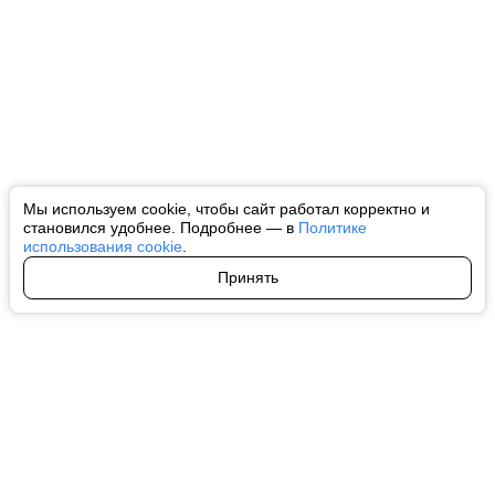
Мы используем cookie, чтобы сайт работал корректно и
становился удобнее. Подробнее — в
Политике
использования cookie
.
Принять
Авторы
О нас
Архив
Все права на любые материалы, опубликованные на сайте, защищены в
соответствии с российским и международным законодательством об
интеллектуальной собственности. Любое использование текстовых, фото,
аудио и видеоматериалов возможно только с согласия правообладателя
(ctnews.ru). Персональные данные (ФЗ 152). При полном или частичном
использовании материалов ctnews.ru активная индексируемая
гиперссылка на исходный материал обязательна. Запрещено для детей.