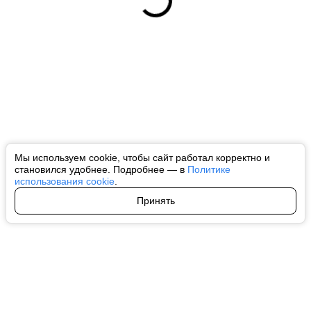
Мы используем cookie, чтобы сайт работал корректно и
становился удобнее. Подробнее — в
Политике
использования cookie
.
Принять
Авторы
О нас
Архив
Все права на любые материалы, опубликованные на сайте, защищены в
соответствии с российским и международным законодательством об
интеллектуальной собственности. Любое использование текстовых, фото,
аудио и видеоматериалов возможно только с согласия правообладателя