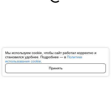
Мы используем cookie, чтобы сайт работал корректно и
становился удобнее. Подробнее — в
Политике
использования cookie
.
Принять
Авторы
О нас
Архив
Все права на любые материалы, опубликованные на сайте, защищены в
соответствии с российским и международным законодательством об
интеллектуальной собственности. Любое использование текстовых, фото,
аудио и видеоматериалов возможно только с согласия правообладателя
(ctnews.ru). Персональные данные (ФЗ 152). При полном или частичном