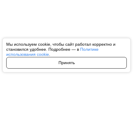
Мы используем cookie, чтобы сайт работал корректно и
становился удобнее. Подробнее — в
Политике
использования cookie
.
Принять
Авторы
О нас
Архив
Все права на любые материалы, опубликованные на сайте, защищены в
соответствии с российским и международным законодательством об
интеллектуальной собственности. Любое использование текстовых, фото,
аудио и видеоматериалов возможно только с согласия правообладателя
(ctnews.ru). Персональные данные (ФЗ 152). При полном или частичном
использовании материалов ctnews.ru активная индексируемая
гиперссылка на исходный материал обязательна. Запрещено для детей.
Оригинал текста:
https://ctnews.ru/
Пользовательское соглашение
|
Политика конфиденциальности
|
Политика использования cookie