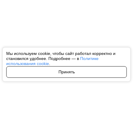
Мы используем cookie, чтобы сайт работал корректно и
становился удобнее. Подробнее — в
Политике
использования cookie
.
Принять
Авторы
О нас
Архив
Все права на любые материалы, опубликованные на сайте, защищены в
соответствии с российским и международным законодательством об
интеллектуальной собственности. Любое использование текстовых, фото,
аудио и видеоматериалов возможно только с согласия правообладателя
(ctnews.ru). Персональные данные (ФЗ 152). При полном или частичном
использовании материалов ctnews.ru активная индексируемая
гиперссылка на исходный материал обязательна. Запрещено для детей.
Оригинал текста:
https://ctnews.ru/