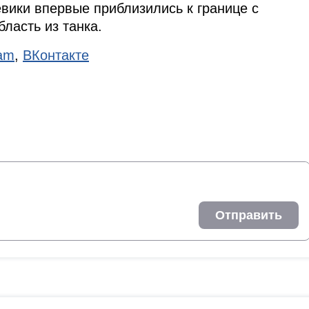
евики впервые приблизились к границе с
ласть из танка.
ram
,
ВКонтакте
Отправить