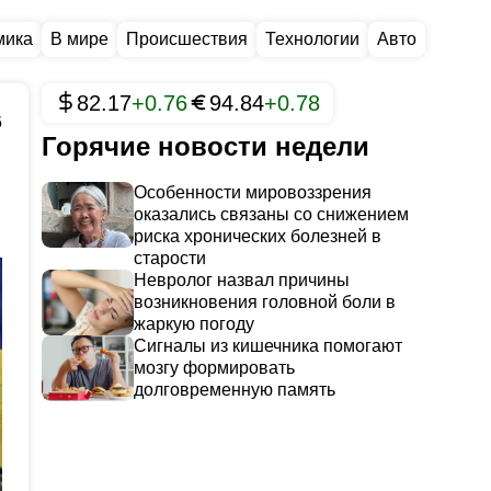
мика
В мире
Происшествия
Технологии
Авто
82.17
+0.76
94.84
+0.78
6
Горячие новости недели
Особенности мировоззрения
оказались связаны со снижением
риска хронических болезней в
старости
Невролог назвал причины
возникновения головной боли в
жаркую погоду
Сигналы из кишечника помогают
мозгу формировать
долговременную память