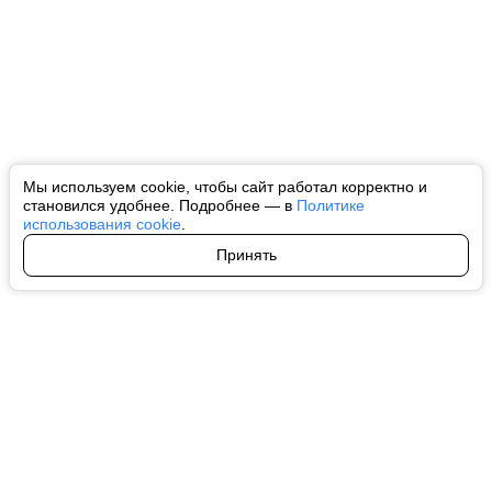
Мы используем cookie, чтобы сайт работал корректно и
становился удобнее. Подробнее — в
Политике
использования cookie
.
Принять
Авторы
О нас
Архив
Все права на любые материалы, опубликованные на сайте, защищены в
соответствии с российским и международным законодательством об
интеллектуальной собственности. Любое использование текстовых, фото,
аудио и видеоматериалов возможно только с согласия правообладателя
(ctnews.ru). Персональные данные (ФЗ 152). При полном или частичном
использовании материалов ctnews.ru активная индексируемая
гиперссылка на исходный материал обязательна. Запрещено для детей.
Оригинал текста:
https://ctnews.ru/