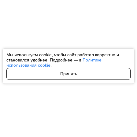
Мы используем cookie, чтобы сайт работал корректно и
становился удобнее. Подробнее — в
Политике
использования cookie
.
Принять
Авторы
О нас
Архив
Все права на любые материалы, опубликованные на сайте, защищены в
соответствии с российским и международным законодательством об
интеллектуальной собственности. Любое использование текстовых, фото,
аудио и видеоматериалов возможно только с согласия правообладателя
(ctnews.ru). Персональные данные (ФЗ 152). При полном или частичном
использовании материалов ctnews.ru активная индексируемая
гиперссылка на исходный материал обязательна. Запрещено для детей.
Оригинал текста:
https://ctnews.ru/