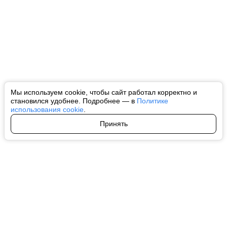
Мы используем cookie, чтобы сайт работал корректно и
становился удобнее. Подробнее — в
Политике
использования cookie
.
Принять
Авторы
О нас
Архив
Все права на любые материалы, опубликованные на сайте, защищены в
соответствии с российским и международным законодательством об
интеллектуальной собственности. Любое использование текстовых, фото,
аудио и видеоматериалов возможно только с согласия правообладателя
(ctnews.ru). Персональные данные (ФЗ 152). При полном или частичном
использовании материалов ctnews.ru активная индексируемая
гиперссылка на исходный материал обязательна. Запрещено для детей.