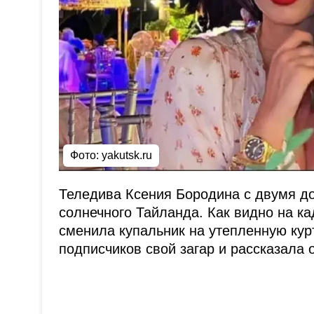
Фото:
yakutsk.ru
Теледива Ксения Бородина с двумя д
солнечного Тайланда. Как видно на к
сменила купальник на утепленную курт
подписчиков свой загар и рассказала 