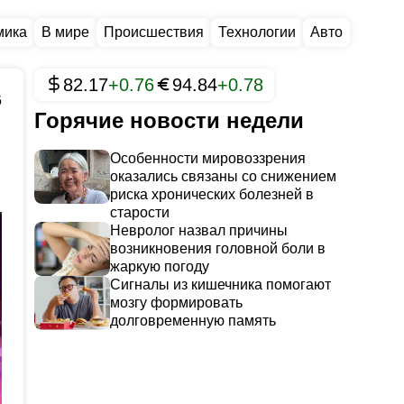
мика
В мире
Происшествия
Технологии
Авто
82.17
+0.76
94.84
+0.78
6
Горячие новости недели
Особенности мировоззрения
оказались связаны со снижением
риска хронических болезней в
старости
Невролог назвал причины
возникновения головной боли в
жаркую погоду
Сигналы из кишечника помогают
мозгу формировать
долговременную память