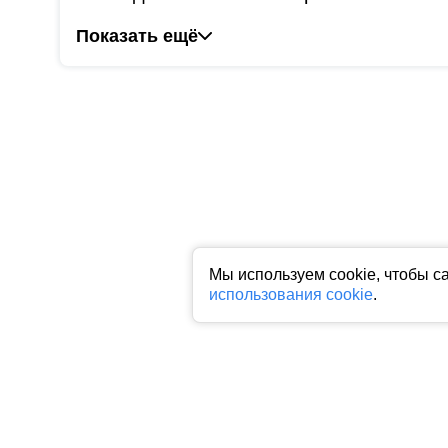
Показать ещё
Мы используем cookie, чтобы с
использования cookie
.
Все права на любые материалы, опубликованные на сайте, защище
фото, аудио и видеоматериалов возможно только с согласия право
индексируемая гиперссылка на исходный материал обязательна. З