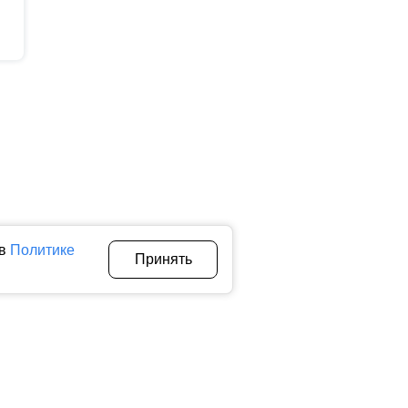
 в
Политике
Принять
Авторы
О нас
Архив
теллектуальной собственности. Любое использование текстовых,
тичном использовании материалов ctnews.ru активная