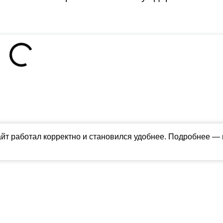
айт работал корректно и становился удобнее. Подробнее —
ны в соответствии с российским и международным законодательством об ин
обладателя (ctnews.ru). Персональные данные (ФЗ 152). При полном или час
апрещено для детей. Оригинал текста:
https://ctnews.ru/