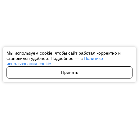
Мы используем cookie, чтобы сайт работал корректно и
становился удобнее. Подробнее — в
Политике
использования cookie
.
Принять
Авторы
О нас
Архив
Все права на любые материалы, опубликованные на сайте, защищены в
соответствии с российским и международным законодательством об
интеллектуальной собственности. Любое использование текстовых, фото,
аудио и видеоматериалов возможно только с согласия правообладателя
(ctnews.ru). Персональные данные (ФЗ 152). При полном или частичном
использовании материалов ctnews.ru активная индексируемая
гиперссылка на исходный материал обязательна. Запрещено для детей.
Оригинал текста:
https://ctnews.ru/