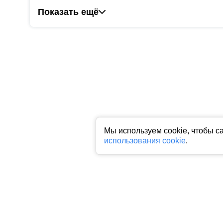
Показать ещё
Мы используем cookie, чтобы с
использования cookie
.
Все права на любые материалы, опубликованные на сайте, защище
фото, аудио и видеоматериалов возможно только с согласия право
индексируемая гиперссылка на исходный материал обязательна. З
Пользовательское соглашение
|
Политика конфиденциальности
|
П