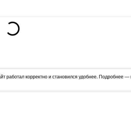
айт работал корректно и становился удобнее. Подробнее —
ны в соответствии с российским и международным законодательством об ин
обладателя (ctnews.ru). Персональные данные (ФЗ 152). При полном или час
апрещено для детей. Оригинал текста:
https://ctnews.ru/
олитика использования cookie