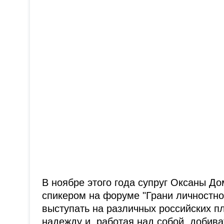
В ноябре этого года супруг Оксаны До
спикером на форуме "Грани личностног
выступать на различных российских пл
надежду и, работая над собой, добив