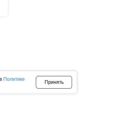
 в
Политике
Принять
Авторы
О нас
Архив
теллектуальной собственности. Любое использование текстовых,
тичном использовании материалов ctnews.ru активная