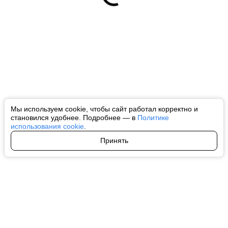
Мы используем cookie, чтобы сайт работал корректно и
становился удобнее. Подробнее — в
Политике
использования cookie
.
Принять
Авторы
О нас
Архив
Все права на любые материалы, опубликованные на сайте, защищены в
соответствии с российским и международным законодательством об
интеллектуальной собственности. Любое использование текстовых, фото,
аудио и видеоматериалов возможно только с согласия правообладателя
(ctnews.ru). Персональные данные (ФЗ 152). При полном или частичном