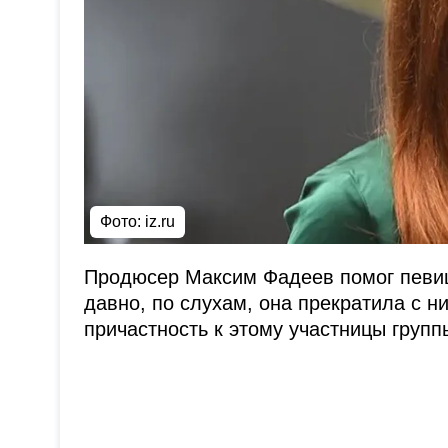
Фото: iz.ru
Продюсер Максим Фадеев помог певиц
давно, по слухам, она прекратила с н
причастность к этому участницы гру