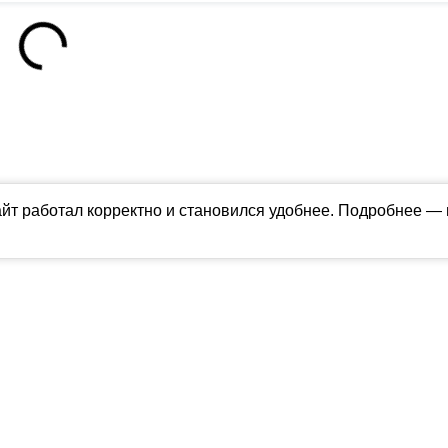
айт работал корректно и становился удобнее. Подробнее —
ны в соответствии с российским и международным законодательством об ин
обладателя (ctnews.ru). Персональные данные (ФЗ 152). При полном или час
апрещено для детей. Оригинал текста:
https://ctnews.ru/
олитика использования cookie
ологии (информационные технологии предоставления информации на основе
территории Российской Федерации).
Подробнее