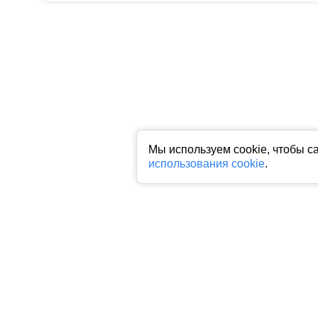
Мы используем cookie, чтобы с
использования cookie
.
Все права на любые материалы, опубликованные на сайте, защище
фото, аудио и видеоматериалов возможно только с согласия право
индексируемая гиперссылка на исходный материал обязательна. З
Пользовательское соглашение
|
Политика конфиденциальности
|
П
На информационном ресурсе применяются рекомендательные техн
предпочтениям пользователей сети "Интернет", находящихся на 