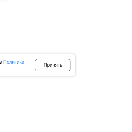
 в
Политике
Принять
Авторы
О нас
Архив
теллектуальной собственности. Любое использование текстовых,
тичном использовании материалов ctnews.ru активная
 сбора, систематизации и анализа сведений, относящихся к