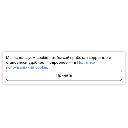
Мы используем cookie, чтобы сайт работал корректно и
становился удобнее. Подробнее — в
Политике
использования cookie
.
Принять
Авторы
О нас
Архив
Все права на любые материалы, опубликованные на сайте, защищены в
соответствии с российским и международным законодательством об
интеллектуальной собственности. Любое использование текстовых, фото,
аудио и видеоматериалов возможно только с согласия правообладателя
(ctnews.ru). Персональные данные (ФЗ 152). При полном или частичном
использовании материалов ctnews.ru активная индексируемая