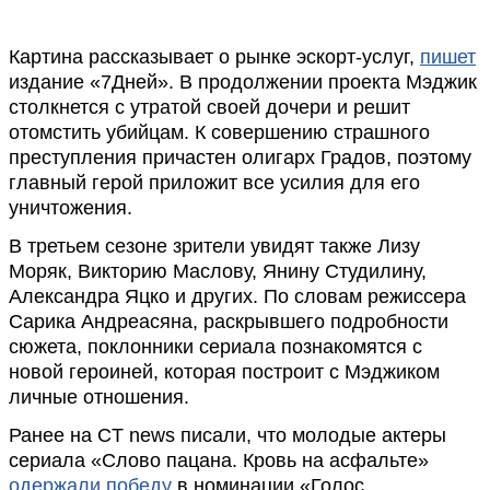
Картина рассказывает о рынке эскорт-услуг,
пишет
издание «7Дней». В продолжении проекта Мэджик
столкнется с утратой своей дочери и решит
отомстить убийцам. К совершению страшного
преступления причастен олигарх Градов, поэтому
главный герой приложит все усилия для его
уничтожения.
В третьем сезоне зрители увидят также Лизу
Моряк, Викторию Маслову, Янину Студилину,
Александра Яцко и других. По словам режиссера
Сарика Андреасяна, раскрывшего подробности
сюжета, поклонники сериала познакомятся с
новой героиней, которая построит с Мэджиком
личные отношения.
Ранее на CT news писали, что молодые актеры
сериала «Слово пацана. Кровь на асфальте»
одержали победу
в номинации «Голос