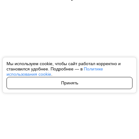
Мы используем cookie, чтобы сайт работал корректно и
становился удобнее. Подробнее — в
Политике
использования cookie
.
Принять
Авторы
О нас
Архив
Все права на любые материалы, опубликованные на сайте, защищены в
соответствии с российским и международным законодательством об
интеллектуальной собственности. Любое использование текстовых, фото,
аудио и видеоматериалов возможно только с согласия правообладателя
(ctnews.ru). Персональные данные (ФЗ 152). При полном или частичном
использовании материалов ctnews.ru активная индексируемая