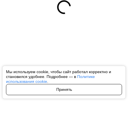
Мы используем cookie, чтобы сайт работал корректно и
становился удобнее. Подробнее — в
Политике
использования cookie
.
Принять
Авторы
О нас
Архив
Все права на любые материалы, опубликованные на сайте, защищены в
соответствии с российским и международным законодательством об