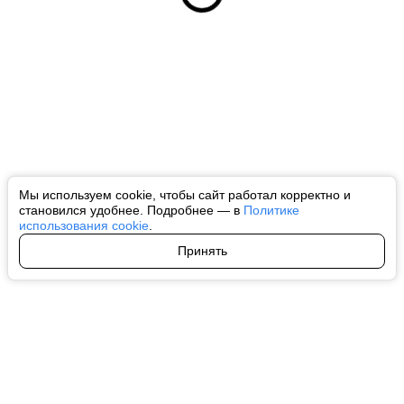
Мы используем cookie, чтобы сайт работал корректно и
становился удобнее. Подробнее — в
Политике
использования cookie
.
Принять
Авторы
О нас
Архив
Все права на любые материалы, опубликованные на сайте, защищены в
соответствии с российским и международным законодательством об
интеллектуальной собственности. Любое использование текстовых, фото,
аудио и видеоматериалов возможно только с согласия правообладателя
(ctnews.ru). Персональные данные (ФЗ 152). При полном или частичном