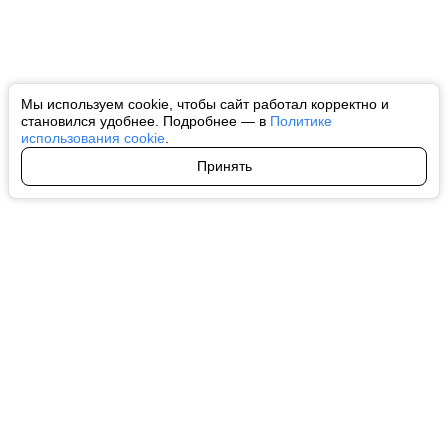
Мы используем cookie, чтобы сайт работал корректно и
становился удобнее. Подробнее — в
Политике
использования cookie
.
Принять
Авторы
О нас
Архив
Все права на любые материалы, опубликованные на сайте, защищены в
соответствии с российским и международным законодательством об
интеллектуальной собственности. Любое использование текстовых, фото,
аудио и видеоматериалов возможно только с согласия правообладателя
(ctnews.ru). Персональные данные (ФЗ 152). При полном или частичном
использовании материалов ctnews.ru активная индексируемая
гиперссылка на исходный материал обязательна. Запрещено для детей.
Оригинал текста:
https://ctnews.ru/
Пользовательское соглашение
|
Политика конфиденциальности
|
Политика использования cookie
На информационном ресурсе применяются рекомендательные
технологии (информационные технологии предоставления информации
на основе сбора, систематизации и анализа сведений, относящихся к