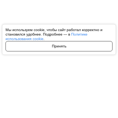
Мы используем cookie, чтобы сайт работал корректно и
становился удобнее. Подробнее — в
Политике
использования cookie
.
Принять
Авторы
О нас
Архив
Все права на любые материалы, опубликованные на сайте, защищены в
соответствии с российским и международным законодательством об
интеллектуальной собственности. Любое использование текстовых, фото,
аудио и видеоматериалов возможно только с согласия правообладателя
(ctnews.ru). Персональные данные (ФЗ 152). При полном или частичном
использовании материалов ctnews.ru активная индексируемая
гиперссылка на исходный материал обязательна. Запрещено для детей.
Оригинал текста:
https://ctnews.ru/
Пользовательское соглашение
|
Политика конфиденциальности
|
Политика использования cookie
На информационном ресурсе применяются рекомендательные
технологии (информационные технологии предоставления информации
на основе сбора, систематизации и анализа сведений, относящихся к