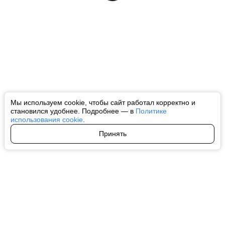
Мы используем cookie, чтобы сайт работал корректно и
становился удобнее. Подробнее — в
Политике
использования cookie
.
Принять
Авторы
О нас
Архив
Все права на любые материалы, опубликованные на сайте, защищены в
соответствии с российским и международным законодательством об
интеллектуальной собственности. Любое использование текстовых, фото,
аудио и видеоматериалов возможно только с согласия правообладателя
(ctnews.ru). Персональные данные (ФЗ 152). При полном или частичном
использовании материалов ctnews.ru активная индексируемая