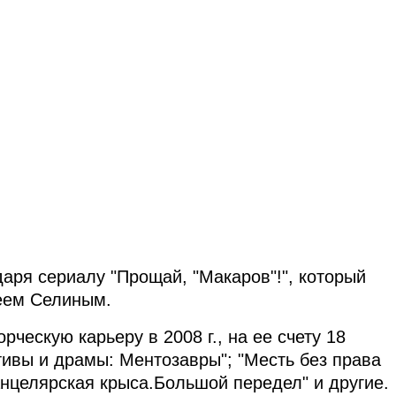
аря сериалу "Прощай, "Макаров"!", который
геем Селиным.
ческую карьеру в 2008 г., на ее счету 18
тивы и драмы: Ментозавры"; "Месть без права
анцелярская крыса.Большой передел" и другие.