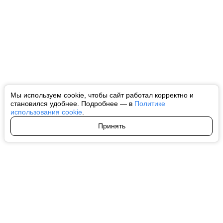
Мы используем cookie, чтобы сайт работал корректно и
становился удобнее. Подробнее — в
Политике
использования cookie
.
Принять
Авторы
О нас
Архив
Все права на любые материалы, опубликованные на сайте, защищены в
соответствии с российским и международным законодательством об
интеллектуальной собственности. Любое использование текстовых, фото,
аудио и видеоматериалов возможно только с согласия правообладателя
(ctnews.ru). Персональные данные (ФЗ 152). При полном или частичном
использовании материалов ctnews.ru активная индексируемая
гиперссылка на исходный материал обязательна. Запрещено для детей.