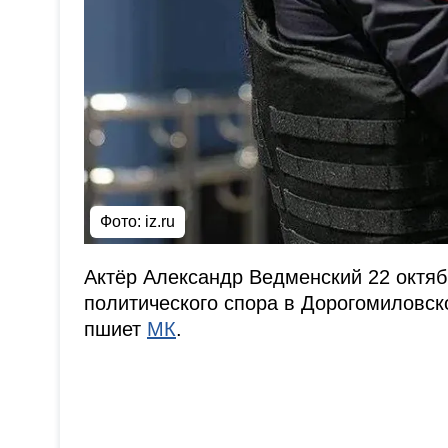
Фото: iz.ru
Актёр Александр Ведменский 22 октя
политического спора в Дорогомиловск
пшиет
МК
.