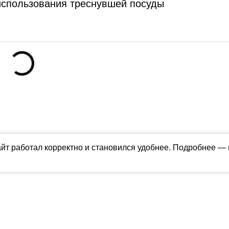
 использования треснувшей посуды
айт работал корректно и становился удобнее. Подробнее —
ны в соответствии с российским и международным законодательством об ин
обладателя (ctnews.ru). Персональные данные (ФЗ 152). При полном или час