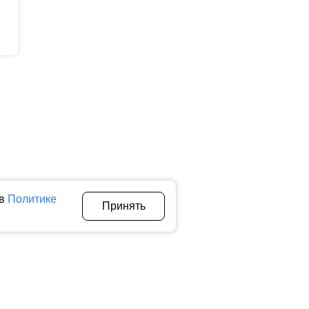
 в
Политике
Принять
Авторы
О нас
Архив
теллектуальной собственности. Любое использование текстовых,
тичном использовании материалов ctnews.ru активная