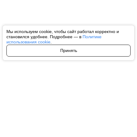
Мы используем cookie, чтобы сайт работал корректно и
становился удобнее. Подробнее — в
Политике
использования cookie
.
Принять
Авторы
О нас
Архив
Все права на любые материалы, опубликованные на сайте, защищены в
соответствии с российским и международным законодательством об
интеллектуальной собственности. Любое использование текстовых, фото,
аудио и видеоматериалов возможно только с согласия правообладателя
(ctnews.ru). Персональные данные (ФЗ 152). При полном или частичном
использовании материалов ctnews.ru активная индексируемая
гиперссылка на исходный материал обязательна. Запрещено для детей.
Оригинал текста:
https://ctnews.ru/
Пользовательское соглашение
|
Политика конфиденциальности
|
Политика использования cookie
На информационном ресурсе применяются рекомендательные
технологии (информационные технологии предоставления информации
на основе сбора, систематизации и анализа сведений, относящихся к
предпочтениям пользователей сети "Интернет", находящихся на