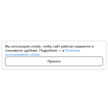
Мы используем cookie, чтобы сайт работал корректно и
становился удобнее. Подробнее — в
Политике
использования cookie
.
Принять
Авторы
О нас
Архив
Все права на любые материалы, опубликованные на сайте, защищены в
соответствии с российским и международным законодательством об
интеллектуальной собственности. Любое использование текстовых, фото,
аудио и видеоматериалов возможно только с согласия правообладателя
(ctnews.ru). Персональные данные (ФЗ 152). При полном или частичном
использовании материалов ctnews.ru активная индексируемая
гиперссылка на исходный материал обязательна. Запрещено для детей.