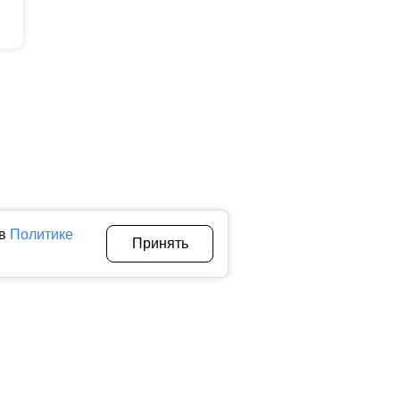
 в
Политике
Принять
Авторы
О нас
Архив
теллектуальной собственности. Любое использование текстовых,
тичном использовании материалов ctnews.ru активная