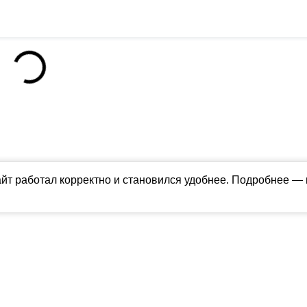
айт работал корректно и становился удобнее. Подробнее —
ны в соответствии с российским и международным законодательством об ин
обладателя (ctnews.ru). Персональные данные (ФЗ 152). При полном или час
апрещено для детей. Оригинал текста:
https://ctnews.ru/
олитика использования cookie