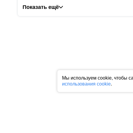
Показать ещё
Мы используем cookie, чтобы с
использования cookie
.
Все права на любые материалы, опубликованные на сайте, защище
фото, аудио и видеоматериалов возможно только с согласия право
индексируемая гиперссылка на исходный материал обязательна. З
Пользовательское соглашение
|
Политика конфиденциальности
|
П