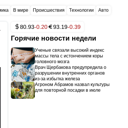
мика
В мире
Происшествия
Технологии
Авто
80.93
-0.20
93.19
-0.39
7
Горячие новости недели
Ученые связали высокий индекс
массы тела с истончением коры
головного мозга
Врач Щербакова предупредила о
разрушении внутренних органов
из-за избытка железа
Агроном Абрамов назвал культуры
для повторной посадки в июле