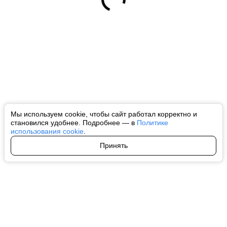
Мы используем cookie, чтобы сайт работал корректно и
становился удобнее. Подробнее — в
Политике
использования cookie
.
Принять
Авторы
О нас
Архив
Все права на любые материалы, опубликованные на сайте, защищены в
соответствии с российским и международным законодательством об
интеллектуальной собственности. Любое использование текстовых, фото,
аудио и видеоматериалов возможно только с согласия правообладателя