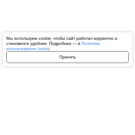
Мы используем cookie, чтобы сайт работал корректно и
становился удобнее. Подробнее — в
Политике
использования cookie
.
Принять
Авторы
О нас
Архив
Все права на любые материалы, опубликованные на сайте, защищены в
соответствии с российским и международным законодательством об
интеллектуальной собственности. Любое использование текстовых, фото,
аудио и видеоматериалов возможно только с согласия правообладателя
(ctnews.ru). Персональные данные (ФЗ 152). При полном или частичном
использовании материалов ctnews.ru активная индексируемая
гиперссылка на исходный материал обязательна. Запрещено для детей.
Оригинал текста:
https://ctnews.ru/
Пользовательское соглашение
|
Политика конфиденциальности
|
Политика использования cookie
На информационном ресурсе применяются рекомендательные
технологии (информационные технологии предоставления информации