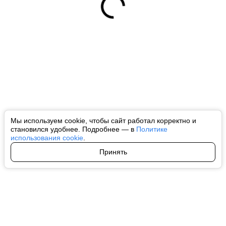
Мы используем cookie, чтобы сайт работал корректно и
становился удобнее. Подробнее — в
Политике
использования cookie
.
Принять
Авторы
О нас
Архив
Все права на любые материалы, опубликованные на сайте, защищены в
соответствии с российским и международным законодательством об
интеллектуальной собственности. Любое использование текстовых, фото,