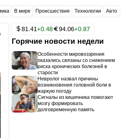
мика
В мире
Происшествия
Технологии
Авто
81.41
+0.48
94.06
+0.87
0
Горячие новости недели
Особенности мировоззрения
оказались связаны со снижением
риска хронических болезней в
старости
Невролог назвал причины
возникновения головной боли в
жаркую погоду
Сигналы из кишечника помогают
мозгу формировать
долговременную память