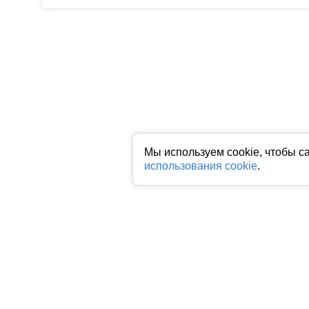
Мы используем cookie, чтобы с
использования cookie
.
Все права на любые материалы, опубликованные на сайте, защище
фото, аудио и видеоматериалов возможно только с согласия право
индексируемая гиперссылка на исходный материал обязательна. З
Пользовательское соглашение
|
Политика конфиденциальности
|
П
На информационном ресурсе применяются рекомендательные техн
предпочтениям пользователей сети "Интернет", находящихся на 