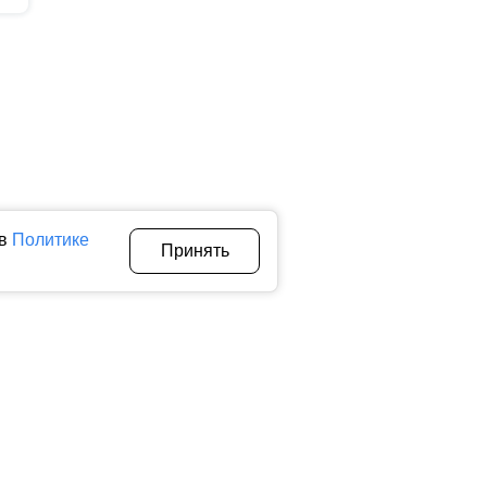
 в
Политике
Принять
Авторы
О нас
Архив
теллектуальной собственности. Любое использование текстовых,
тичном использовании материалов ctnews.ru активная
 сбора, систематизации и анализа сведений, относящихся к