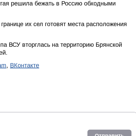
угая решила бежать в Россию обходными
 границе их сел готовят места расположения
па ВСУ вторглась на территорию Брянской
ей.
ram
,
ВКонтакте
Отправить