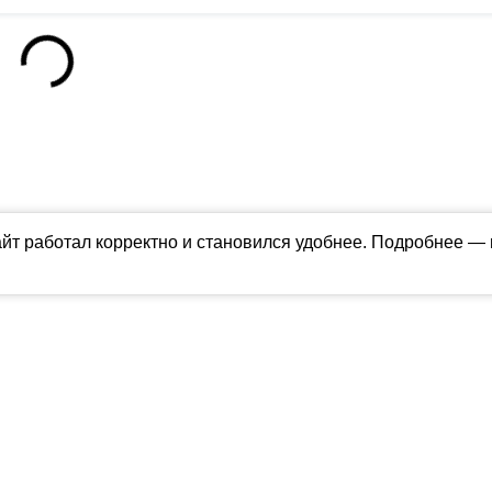
айт работал корректно и становился удобнее. Подробнее —
ны в соответствии с российским и международным законодательством об ин
обладателя (ctnews.ru). Персональные данные (ФЗ 152). При полном или час
апрещено для детей. Оригинал текста:
https://ctnews.ru/
олитика использования cookie
ологии (информационные технологии предоставления информации на основе
территории Российской Федерации).
Подробнее