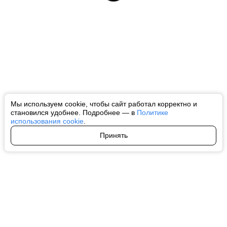
Мы используем cookie, чтобы сайт работал корректно и
становился удобнее. Подробнее — в
Политике
использования cookie
.
Принять
Авторы
О нас
Архив
Все права на любые материалы, опубликованные на сайте, защищены в
соответствии с российским и международным законодательством об
интеллектуальной собственности. Любое использование текстовых, фото,
аудио и видеоматериалов возможно только с согласия правообладателя
(ctnews.ru). Персональные данные (ФЗ 152). При полном или частичном
использовании материалов ctnews.ru активная индексируемая