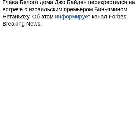
Глава Белого дома Джо Байден перекрестился на
встрече с израильским премьером Биньямином
Нетаньяху. Об этом
информирует
канал Forbes
Breaking News.