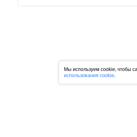
Мы используем cookie, чтобы с
использования cookie
.
Все права на любые материалы, опубликованные на сайте, защище
фото, аудио и видеоматериалов возможно только с согласия право
индексируемая гиперссылка на исходный материал обязательна. З
Пользовательское соглашение
|
Политика конфиденциальности
|
П
На информационном ресурсе применяются рекомендательные техн
предпочтениям пользователей сети "Интернет", находящихся на 