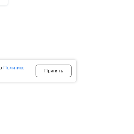
 в
Политике
Принять
Авторы
О нас
Архив
теллектуальной собственности. Любое использование текстовых,
тичном использовании материалов ctnews.ru активная
 сбора, систематизации и анализа сведений, относящихся к