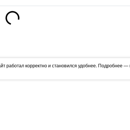
айт работал корректно и становился удобнее. Подробнее —
ны в соответствии с российским и международным законодательством об ин
обладателя (ctnews.ru). Персональные данные (ФЗ 152). При полном или час
апрещено для детей. Оригинал текста:
https://ctnews.ru/
олитика использования cookie
ологии (информационные технологии предоставления информации на основе
территории Российской Федерации).
Подробнее