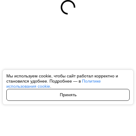
Мы используем cookie, чтобы сайт работал корректно и
становился удобнее. Подробнее — в
Политике
использования cookie
.
Принять
Авторы
О нас
Архив
Все права на любые материалы, опубликованные на сайте, защищены в
соответствии с российским и международным законодательством об