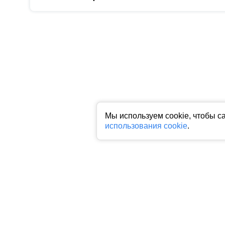
Мы используем cookie, чтобы с
использования cookie
.
Все права на любые материалы, опубликованные на сайте, защище
фото, аудио и видеоматериалов возможно только с согласия право
индексируемая гиперссылка на исходный материал обязательна. З
Пользовательское соглашение
|
Политика конфиденциальности
|
П
На информационном ресурсе применяются рекомендательные техн
предпочтениям пользователей сети "Интернет", находящихся на 