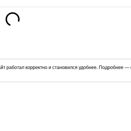
айт работал корректно и становился удобнее. Подробнее —
ны в соответствии с российским и международным законодательством об ин
обладателя (ctnews.ru). Персональные данные (ФЗ 152). При полном или час
апрещено для детей. Оригинал текста:
https://ctnews.ru/
олитика использования cookie
ологии (информационные технологии предоставления информации на основе
территории Российской Федерации).
Подробнее