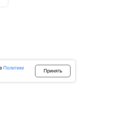
 в
Политике
Принять
Авторы
О нас
Архив
теллектуальной собственности. Любое использование текстовых,
тичном использовании материалов ctnews.ru активная
 сбора, систематизации и анализа сведений, относящихся к