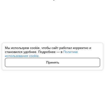
Мы используем cookie, чтобы сайт работал корректно и
становился удобнее. Подробнее — в
Политике
использования cookie
.
Принять
Авторы
О нас
Архив
Все права на любые материалы, опубликованные на сайте, защищены в
соответствии с российским и международным законодательством об
интеллектуальной собственности. Любое использование текстовых, фото,
аудио и видеоматериалов возможно только с согласия правообладателя
(ctnews.ru). Персональные данные (ФЗ 152). При полном или частичном
использовании материалов ctnews.ru активная индексируемая