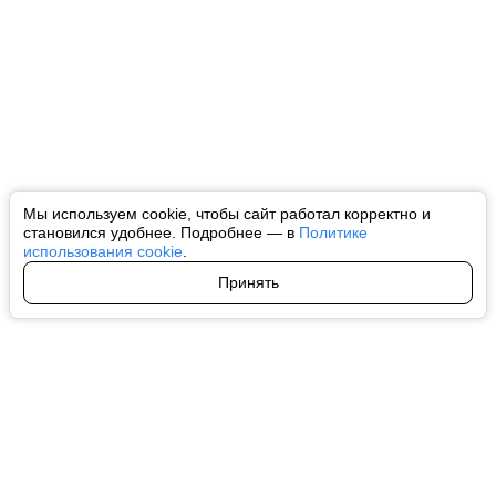
Мы используем cookie, чтобы сайт работал корректно и
становился удобнее. Подробнее — в
Политике
использования cookie
.
Принять
Авторы
О нас
Архив
Все права на любые материалы, опубликованные на сайте, защищены в
соответствии с российским и международным законодательством об
интеллектуальной собственности. Любое использование текстовых, фото,
аудио и видеоматериалов возможно только с согласия правообладателя
(ctnews.ru). Персональные данные (ФЗ 152). При полном или частичном
использовании материалов ctnews.ru активная индексируемая
гиперссылка на исходный материал обязательна. Запрещено для детей.