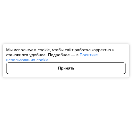
Мы используем cookie, чтобы сайт работал корректно и
становился удобнее. Подробнее — в
Политике
использования cookie
.
Принять
Авторы
О нас
Архив
Все права на любые материалы, опубликованные на сайте, защищены в
соответствии с российским и международным законодательством об
интеллектуальной собственности. Любое использование текстовых, фото,
аудио и видеоматериалов возможно только с согласия правообладателя
(ctnews.ru). Персональные данные (ФЗ 152). При полном или частичном
использовании материалов ctnews.ru активная индексируемая
гиперссылка на исходный материал обязательна. Запрещено для детей.
Оригинал текста:
https://ctnews.ru/