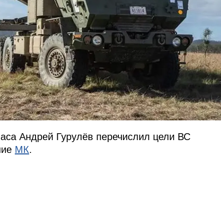
паса Андрей Гурулёв перечислил цели ВС
ние
МК
.