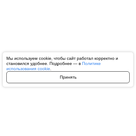
Мы используем cookie, чтобы сайт работал корректно и
становился удобнее. Подробнее — в
Политике
использования cookie
.
Принять
Авторы
О нас
Архив
Все права на любые материалы, опубликованные на сайте, защищены в
соответствии с российским и международным законодательством об
интеллектуальной собственности. Любое использование текстовых, фото,
аудио и видеоматериалов возможно только с согласия правообладателя
(ctnews.ru). Персональные данные (ФЗ 152). При полном или частичном
использовании материалов ctnews.ru активная индексируемая
гиперссылка на исходный материал обязательна. Запрещено для детей.