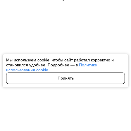
Мы используем cookie, чтобы сайт работал корректно и
становился удобнее. Подробнее — в
Политике
использования cookie
.
Принять
Авторы
О нас
Архив
Все права на любые материалы, опубликованные на сайте, защищены в
соответствии с российским и международным законодательством об
интеллектуальной собственности. Любое использование текстовых, фото,
аудио и видеоматериалов возможно только с согласия правообладателя
(ctnews.ru). Персональные данные (ФЗ 152). При полном или частичном
использовании материалов ctnews.ru активная индексируемая